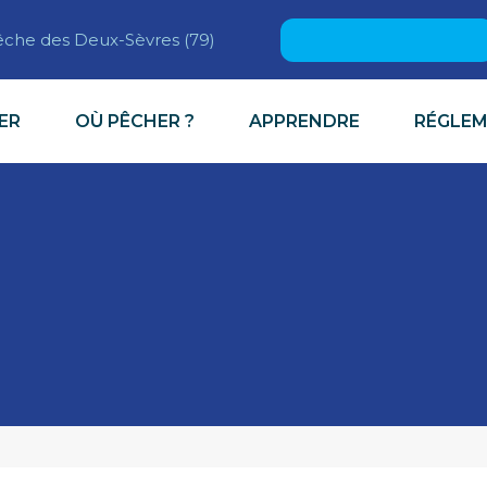
Rechercher :
pêche des Deux-Sèvres (79)
ER
OÙ PÊCHER ?
APPRENDRE
RÉGLE