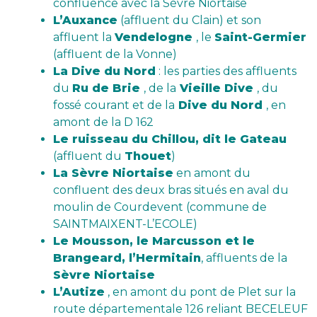
confluence avec la Sèvre Niortaise
L’Auxance
(affluent du Clain) et son
affluent la
Vendelogne
, le
Saint-Germier
(affluent de la Vonne)
La Dive du Nord
: les parties des affluents
du
Ru de Brie
, de la
Vieille Dive
, du
fossé courant et de la
Dive du Nord
, en
amont de la D 162
Le ruisseau du Chillou, dit le Gateau
(affluent du
Thouet
)
La Sèvre Niortaise
en amont du
confluent des deux bras situés en aval du
moulin de Courdevent (commune de
SAINTMAIXENT-L’ECOLE)
Le Mousson, le Marcusson et le
Brangeard, l’Hermitain
, affluents de la
Sèvre Niortaise
L’Autize
, en amont du pont de Plet sur la
route départementale 126 reliant BECELEUF