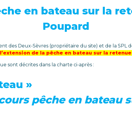
êche en bateau sur la re
Poupard
nt des Deux-Sèvres (propriétaire du site) et de la SPL d
l’extension de la pêche en bateau sur la retenu
 sont décrites dans la charte ci-après :
teau »
rcours pêche en bateau su