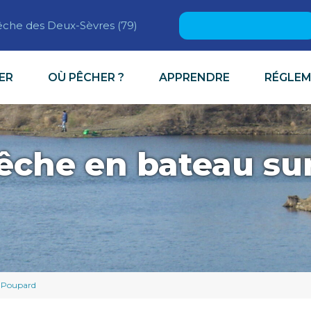
Rechercher :
pêche des Deux-Sèvres (79)
ER
OÙ PÊCHER ?
APPRENDRE
RÉGLE
êche en bateau sur
e Poupard