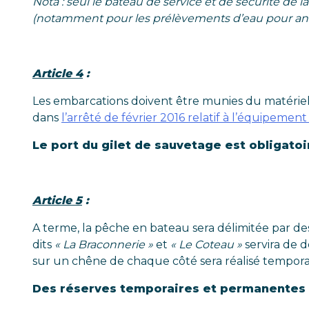
Nota : seul le bateau de service et de sécurité de 
(notamment pour les prélèvements d’eau pour analys
Article 4
:
Les embarcations doivent être munies du matériel 
dans
l’arrêté de février 2016 relatif à l’équipemen
Le port du gilet de sauvetage est obligatoi
Article 5
:
A terme, la pêche en bateau sera délimitée par d
dits
« La Braconnerie »
et
« Le Coteau »
servira de d
sur un chêne de chaque côté sera réalisé temporai
Des réserves temporaires et permanentes s