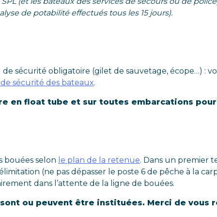
la SPL (et les bateaux des services de secours ou de poli
e de potabilité effectués tous les 15 jours).
de sécurité obligatoire (gilet de sauvetage, écope…) : v
t de sécurité des bateaux
.
re en float tube et sur toutes embarcations pour
es bouées selon
le plan de la retenue
. Dans un premier te
élimitation (ne pas dépasser le poste 6 de pêche à la c
rement dans l’attente de la ligne de bouées.
ont ou peuvent être instituées. Merci de vous r