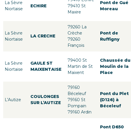
La Sèvre
Pont de Gué
ECHIRE
79410 St
Niortaise
Moreau
Maxire
79260 La
La Sèvre
Crèche
Pont de
LA CRECHE
Niortaise
79260
Ruffigny
François
79400 St
Chaussée du
La Sèvre
GAULE ST
Martin de St
Moulin de la
Niortaise
MAIXENTAISE
Maixent
Place
79160
Béceleuf
Pont du Plet
COULONGES
L’Autize
79160 St
(D126) à
SUR L’AUTIZE
Pompain
Béceleuf
79160 Ardin
Pont D650