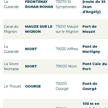
La
FRONTENAY
79270 St
(route de St
Guirande
ROHAN ROHAN
Symphorien
Jean
d’Angély)
Canal du
MAUZE SUR LE
79210 Mauzé
Port de
Mignon
MIGNON
sur le Mignon
Mauzé
La
Pont de
NIORT
79230 Aiffres
Guirande
Martigny
La Sèvre
Pont Cale du
NIORT
79000 Niort
Niortaise
Port
79200
Pont de
Le Thouet
GOURGE
Gourgé
Gourgé
100 m en