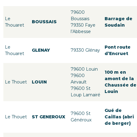
79600
Le
Boussais
Barrage de
BOUSSAIS
Thouaret
79350 Faye
Soudain
l’Abbesse
Le
Pont route
GLENAY
79330 Glénay
Thouaret
d’Encruet
79600 Louin
100 m en
79600
amont de la
Le Thouet
LOUIN
Airvault
Chaussée de
79600 St
Louin
Loup Lamairé
Gué de
79600 St
Le Thouet
ST GENEROUX
Caillas (abri
Généroux
de berger)