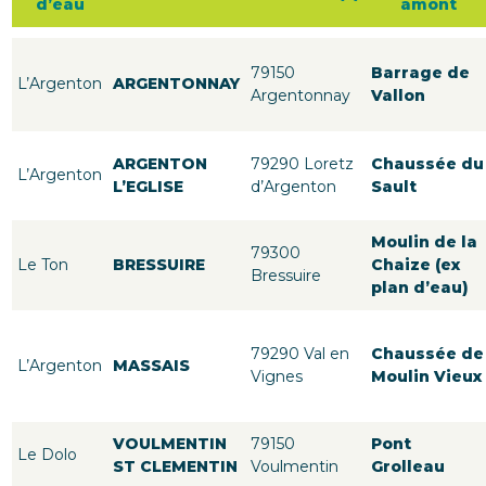
d’eau
amont
79150
Barrage de
L’Argenton
ARGENTONNAY
Argentonnay
Vallon
ARGENTON
79290 Loretz
Chaussée du
L’Argenton
L’EGLISE
d’Argenton
Sault
Moulin de la
79300
Le Ton
BRESSUIRE
Chaize (ex
Bressuire
plan d’eau)
79290 Val en
Chaussée de
L’Argenton
MASSAIS
Vignes
Moulin Vieux
VOULMENTIN
79150
Pont
Le Dolo
ST CLEMENTIN
Voulmentin
Grolleau