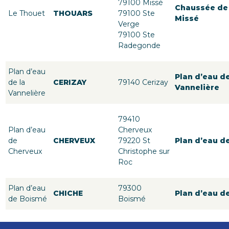
79100 Missé
Chaussée de
Le Thouet
THOUARS
79100 Ste
Missé
Verge
79100 Ste
Radegonde
Plan d’eau
Plan d’eau de
de la
CERIZAY
79140 Cerizay
Vannelière
Vannelière
79410
Plan d’eau
Cherveux
de
CHERVEUX
79220 St
Plan d’eau d
Cherveux
Christophe sur
Roc
Plan d’eau
79300
CHICHE
Plan d’eau d
de Boismé
Boismé