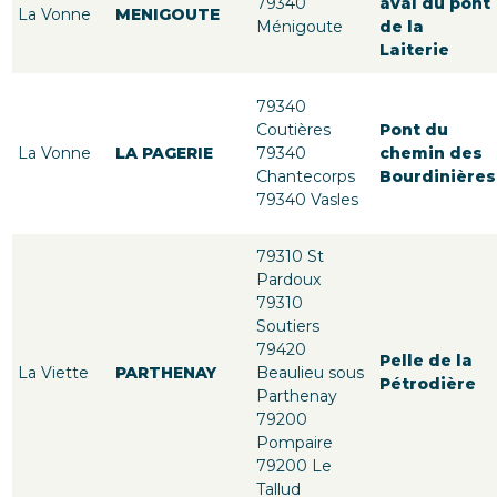
79340
aval du pont
La Vonne
MENIGOUTE
Ménigoute
de la
Laiterie
79340
Coutières
Pont du
La Vonne
LA PAGERIE
79340
chemin des
Chantecorps
Bourdinières
79340 Vasles
79310 St
Pardoux
79310
Soutiers
79420
Pelle de la
La Viette
PARTHENAY
Beaulieu sous
Pétrodière
Parthenay
79200
Pompaire
79200 Le
Tallud