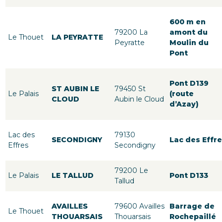
600 m en
79200 La
amont du
Le Thouet
LA PEYRATTE
Peyratte
Moulin du
Pont
Pont D139
ST AUBIN LE
79450 St
Le Palais
(route
CLOUD
Aubin le Cloud
d’Azay)
Lac des
79130
SECONDIGNY
Lac des Effr
Effres
Secondigny
79200 Le
Le Palais
LE TALLUD
Pont D133
Tallud
AVAILLES
79600 Availles
Barrage de
Le Thouet
THOUARSAIS
Thouarsais
Rochepaillé