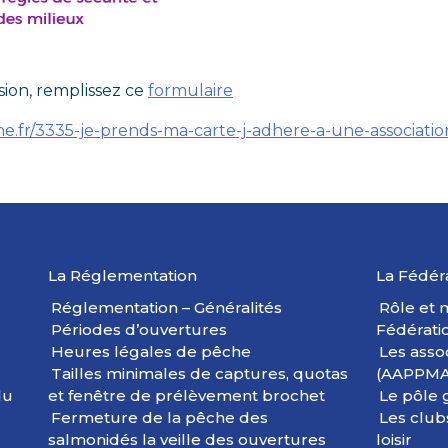
sion, remplissez ce
formulaire
e.fr/3335-je-prends-ma-carte-j-adhere-a-une-associat
La Réglementation
La Fédér
Réglementation – Généralités
Rôle et m
Périodes d’ouvertures
Fédérati
Heures légales de pêche
Les asso
Tailles minimales de captures, quotas
(AAPPMA
du
et fenêtre de prélèvement brochet
Le pôle 
Fermeture de la pêche des
Les club
salmonidés la veille des ouvertures
loisir