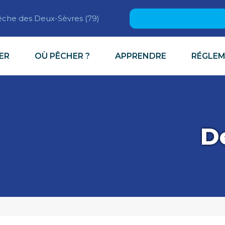
Rechercher :
pêche des Deux-Sèvres (79)
ER
OÙ PÊCHER ?
APPRENDRE
RÉGLE
D