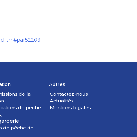
ion.htm#par52203
ation
Autres
issions de la
Contactez-nous
on
Actualités
ciations de pêche
Mentions légales
)
garderie
s de pêche de