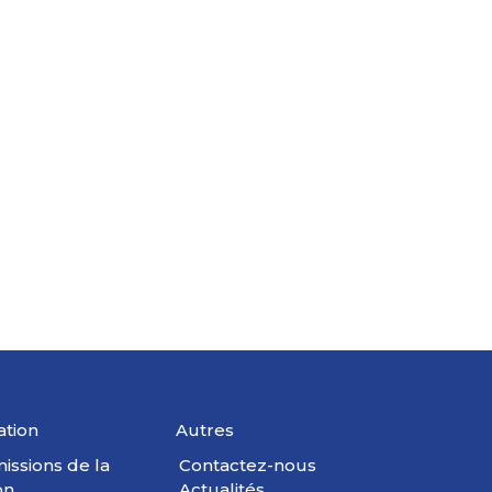
ation
Autres
issions de la
Contactez-nous
on
Actualités