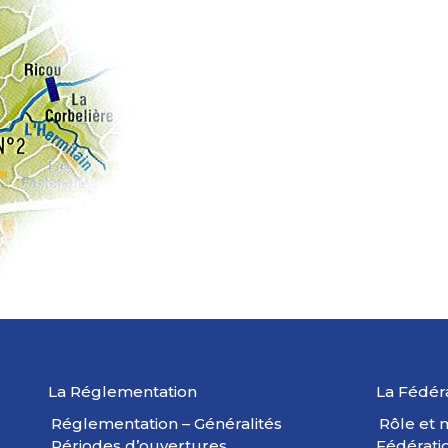
La Réglementation
La Fédér
Réglementation – Généralités
Rôle et m
Périodes d’ouvertures
Fédérati