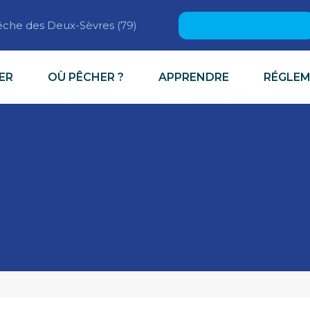
Rechercher :
pêche des Deux-Sèvres (79)
ER
OÙ PÊCHER ?
APPRENDRE
RÉGLE