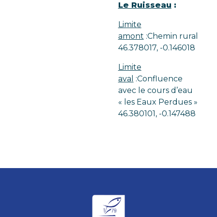
Le Ruisseau
:
Limite
amont
:Chemin rural
46.378017, -0.146018
Limite
aval
:Confluence
avec le cours d’eau
« les Eaux Perdues »
46.380101, -0.147488