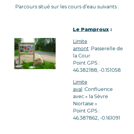
Parcours situé sur les cours d’eau suivants :
Le Pamproux
:
Limite
amont
:Passerelle de
la Cour
Point GPS :
46.382188, -0.151058
Limite
aval
:Confluence
avec « la Sèvre
Niortaise »
Point GPS :
46.387862, -0.161091