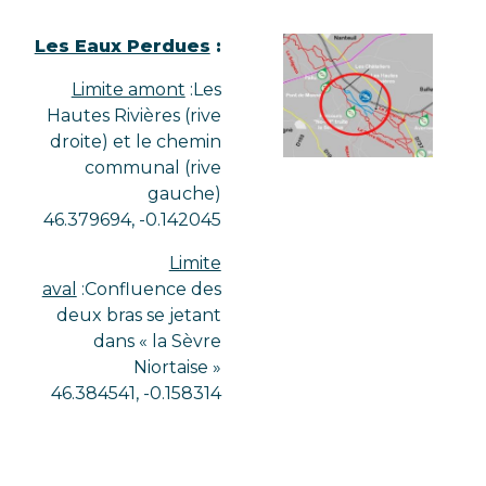
Les Eaux Perdues
:
Limite amont
:Les
Hautes Rivières (rive
droite) et le chemin
communal (rive
gauche)
46.379694, -0.142045
Limite
aval
:Confluence des
deux bras se jetant
dans « la Sèvre
Niortaise »
46.384541, -0.158314