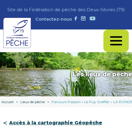
Site de la Fédération de pêche des Deux-Sèvres (79)
Contactez-nous
Les lieux de pêche
Accueil
>
Lieux de pêche
>
Parcours Passion « Le Puy Greffier » LA ROND
Accès à la cartographie Géopêche