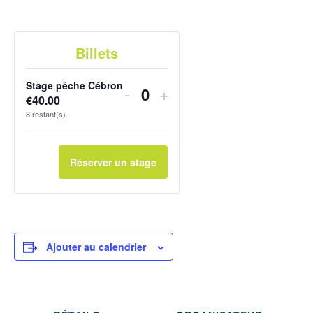
Billets
Stage pêche Cébron
Diminuer
Augmenter
-
+
€
40.00
Quantité
la
la
8
restant(s)
quantité
quantité
de
de
Réserver un stage
billets
billets
pour
pour
Stage
Stage
Ajouter au calendrier
pêche
pêche
Cébron
Cébron