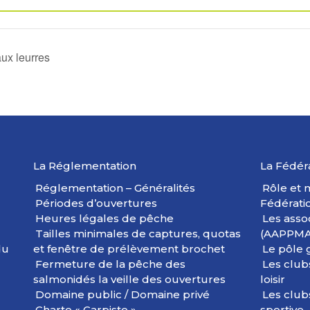
ux leurres
La Réglementation
La Fédér
Réglementation – Généralités
Rôle et m
Périodes d’ouvertures
Fédérati
Heures légales de pêche
Les asso
Tailles minimales de captures, quotas
(AAPPMA
du
et fenêtre de prélèvement brochet
Le pôle 
Fermeture de la pêche des
Les club
salmonidés la veille des ouvertures
loisir
Domaine public / Domaine privé
Les club
Charte « Carpiste »
sportive