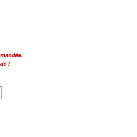
demandée.
dé !