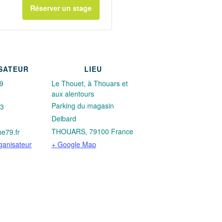
Réserver un stage
de
de
billets
billets
pour
pour
Stage
Stage
SATEUR
LIEU
pêche
pêche
9
Le Thouet, à Thouars et
aux alentours
float
float
Parking du magasin
33
tube
tube
Delbard
THOUARS
,
79100
France
e79.fr
Thouars
Thouars
rganisateur
+ Google Map