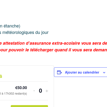
on étanche)
s météorologiques du jour
une attestation d’assurance extra-scolaire vous sera 
our pouvoir le télécharger quand il vous sera deman
Ajouter au calendrier
s
€
50.00
Diminuer
Augmenter
-
+
Quantité
30 à 17h30
2
restant(s)
la
la
quantité
quantité